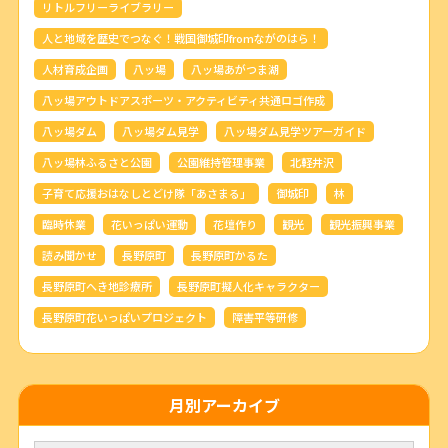
リトルフリーライブラリー
人と地域を歴史でつなぐ！戦国御城印fromながのはら！
人材育成企画
八ッ場
八ッ場あがつま湖
八ッ場アウトドアスポーツ・アクティビティ共通ロゴ作成
八ッ場ダム
八ッ場ダム見学
八ッ場ダム見学ツアーガイド
八ッ場林ふるさと公園
公園維持管理事業
北軽井沢
子育て応援おはなしとどけ隊「あさまる」
御城印
林
臨時休業
花いっぱい運動
花壇作り
観光
観光振興事業
読み聞かせ
長野原町
長野原町かるた
長野原町へき地診療所
長野原町擬人化キャラクター
長野原町花いっぱいプロジェクト
障害平等研修
月別アーカイブ