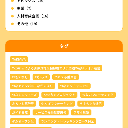
トピックス（10）
事業（7）
人材育成企画（16）
その他（19）
タグ
TAKIVIVA
YKBG’ｓによる川原畑地区桜植樹エリア周辺の花いっぱい運動
おもてなし
お知らせ
つたえる委員会
つなぐカンパニーながのはら
つなカンチャレンジ
つなカンツアーズ
つなカンプロジェクト
つなカンミーティング
ふるさと再発見
やんばでウォーキング
ら♪ら♪ら通信
ガイド養成
サービス介助基礎研修
スマホ教室
ダムオープン化
ランニング・トレッキングコース保全