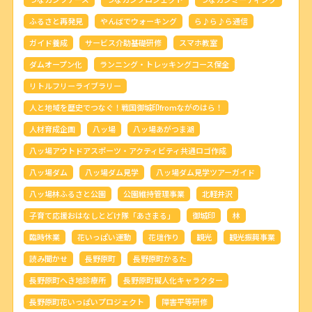
ふるさと再発見
やんばでウォーキング
ら♪ら♪ら通信
ガイド養成
サービス介助基礎研修
スマホ教室
ダムオープン化
ランニング・トレッキングコース保全
リトルフリーライブラリー
人と地域を歴史でつなぐ！戦国御城印fromながのはら！
人材育成企画
八ッ場
八ッ場あがつま湖
八ッ場アウトドアスポーツ・アクティビティ共通ロゴ作成
八ッ場ダム
八ッ場ダム見学
八ッ場ダム見学ツアーガイド
八ッ場林ふるさと公園
公園維持管理事業
北軽井沢
子育て応援おはなしとどけ隊「あさまる」
御城印
林
臨時休業
花いっぱい運動
花壇作り
観光
観光振興事業
読み聞かせ
長野原町
長野原町かるた
長野原町へき地診療所
長野原町擬人化キャラクター
長野原町花いっぱいプロジェクト
障害平等研修