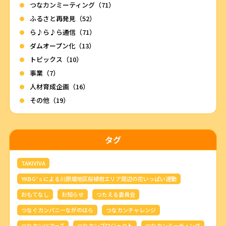
つなカンミーティング（71）
ふるさと再発見（52）
ら♪ら♪ら通信（71）
ダムオープン化（13）
トピックス（10）
事業（7）
人材育成企画（16）
その他（19）
タグ
TAKIVIVA
YKBG’ｓによる川原畑地区桜植樹エリア周辺の花いっぱい運動
おもてなし
お知らせ
つたえる委員会
つなぐカンパニーながのはら
つなカンチャレンジ
つなカンツアーズ
つなカンプロジェクト
つなカンミーティング