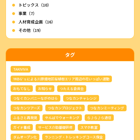
トピックス（10）
事業（7）
人材育成企画（16）
その他（19）
タグ
TAKIVIVA
YKBG’ｓによる川原畑地区桜植樹エリア周辺の花いっぱい運動
おもてなし
お知らせ
つたえる委員会
つなぐカンパニーながのはら
つなカンチャレンジ
つなカンツアーズ
つなカンプロジェクト
つなカンミーティング
ふるさと再発見
やんばでウォーキング
ら♪ら♪ら通信
ガイド養成
サービス介助基礎研修
スマホ教室
ダムオープン化
ランニング・トレッキングコース保全