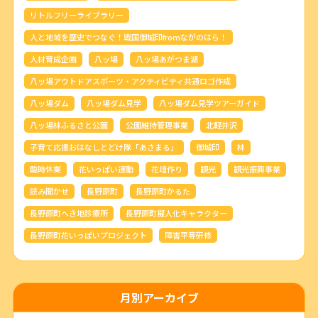
リトルフリーライブラリー
人と地域を歴史でつなぐ！戦国御城印fromながのはら！
人材育成企画
八ッ場
八ッ場あがつま湖
八ッ場アウトドアスポーツ・アクティビティ共通ロゴ作成
八ッ場ダム
八ッ場ダム見学
八ッ場ダム見学ツアーガイド
八ッ場林ふるさと公園
公園維持管理事業
北軽井沢
子育て応援おはなしとどけ隊「あさまる」
御城印
林
臨時休業
花いっぱい運動
花壇作り
観光
観光振興事業
読み聞かせ
長野原町
長野原町かるた
長野原町へき地診療所
長野原町擬人化キャラクター
長野原町花いっぱいプロジェクト
障害平等研修
月別アーカイブ