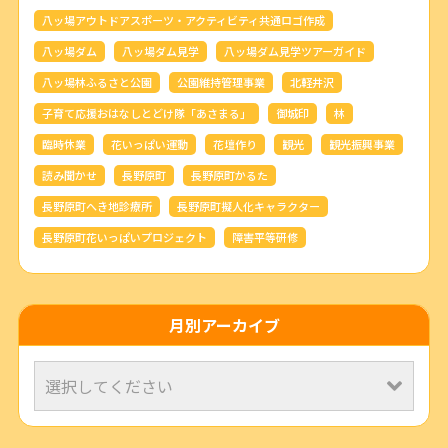
八ッ場アウトドアスポーツ・アクティビティ共通ロゴ作成
八ッ場ダム
八ッ場ダム見学
八ッ場ダム見学ツアーガイド
八ッ場林ふるさと公園
公園維持管理事業
北軽井沢
子育て応援おはなしとどけ隊「あさまる」
御城印
林
臨時休業
花いっぱい運動
花壇作り
観光
観光振興事業
読み聞かせ
長野原町
長野原町かるた
長野原町へき地診療所
長野原町擬人化キャラクター
長野原町花いっぱいプロジェクト
障害平等研修
月別アーカイブ