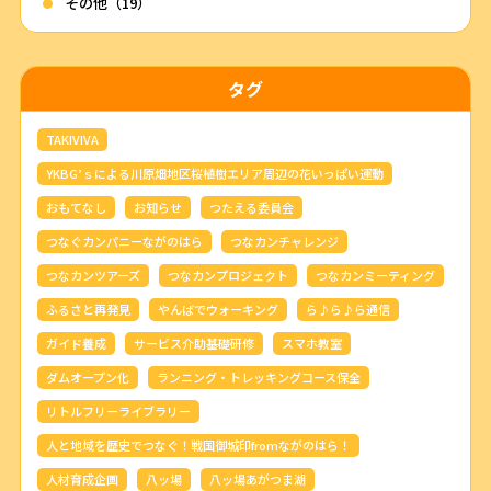
その他（19）
タグ
TAKIVIVA
YKBG’ｓによる川原畑地区桜植樹エリア周辺の花いっぱい運動
おもてなし
お知らせ
つたえる委員会
つなぐカンパニーながのはら
つなカンチャレンジ
つなカンツアーズ
つなカンプロジェクト
つなカンミーティング
ふるさと再発見
やんばでウォーキング
ら♪ら♪ら通信
ガイド養成
サービス介助基礎研修
スマホ教室
ダムオープン化
ランニング・トレッキングコース保全
リトルフリーライブラリー
人と地域を歴史でつなぐ！戦国御城印fromながのはら！
人材育成企画
八ッ場
八ッ場あがつま湖