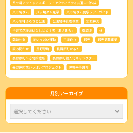
八ッ場アウトドアスポーツ・アクティビティ共通ロゴ作成
八ッ場ダム
八ッ場ダム見学
八ッ場ダム見学ツアーガイド
八ッ場林ふるさと公園
公園維持管理事業
北軽井沢
子育て応援おはなしとどけ隊「あさまる」
御城印
林
臨時休業
花いっぱい運動
花壇作り
観光
観光振興事業
読み聞かせ
長野原町
長野原町かるた
長野原町へき地診療所
長野原町擬人化キャラクター
長野原町花いっぱいプロジェクト
障害平等研修
月別アーカイブ