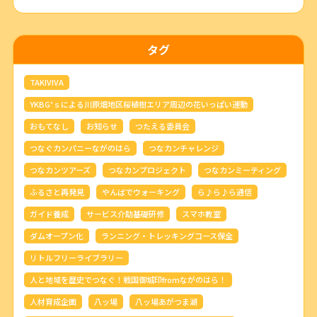
タグ
TAKIVIVA
YKBG’ｓによる川原畑地区桜植樹エリア周辺の花いっぱい運動
おもてなし
お知らせ
つたえる委員会
つなぐカンパニーながのはら
つなカンチャレンジ
つなカンツアーズ
つなカンプロジェクト
つなカンミーティング
ふるさと再発見
やんばでウォーキング
ら♪ら♪ら通信
ガイド養成
サービス介助基礎研修
スマホ教室
ダムオープン化
ランニング・トレッキングコース保全
リトルフリーライブラリー
人と地域を歴史でつなぐ！戦国御城印fromながのはら！
人材育成企画
八ッ場
八ッ場あがつま湖