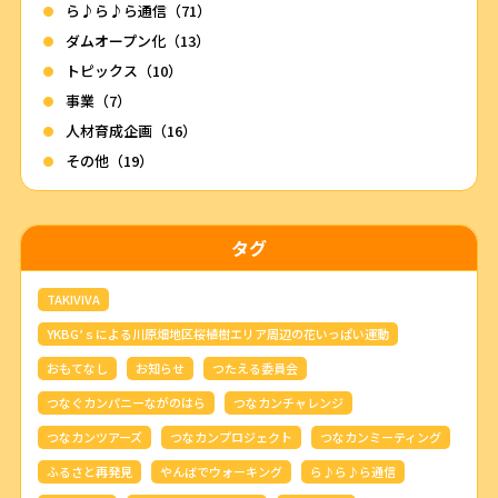
ら♪ら♪ら通信（71）
ダムオープン化（13）
トピックス（10）
事業（7）
人材育成企画（16）
その他（19）
タグ
TAKIVIVA
YKBG’ｓによる川原畑地区桜植樹エリア周辺の花いっぱい運動
おもてなし
お知らせ
つたえる委員会
つなぐカンパニーながのはら
つなカンチャレンジ
つなカンツアーズ
つなカンプロジェクト
つなカンミーティング
ふるさと再発見
やんばでウォーキング
ら♪ら♪ら通信