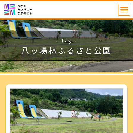
- Tag -
八ッ場林ふるさと公園