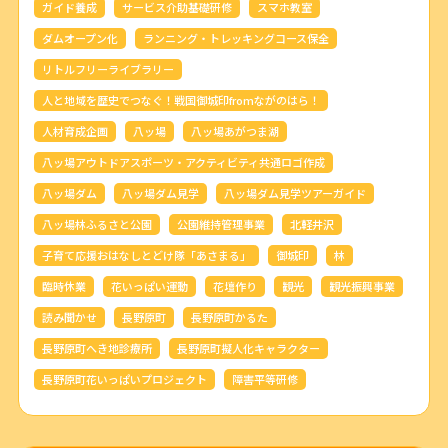
ガイド養成
サービス介助基礎研修
スマホ教室
ダムオープン化
ランニング・トレッキングコース保全
リトルフリーライブラリー
人と地域を歴史でつなぐ！戦国御城印fromながのはら！
人材育成企画
八ッ場
八ッ場あがつま湖
八ッ場アウトドアスポーツ・アクティビティ共通ロゴ作成
八ッ場ダム
八ッ場ダム見学
八ッ場ダム見学ツアーガイド
八ッ場林ふるさと公園
公園維持管理事業
北軽井沢
子育て応援おはなしとどけ隊「あさまる」
御城印
林
臨時休業
花いっぱい運動
花壇作り
観光
観光振興事業
読み聞かせ
長野原町
長野原町かるた
長野原町へき地診療所
長野原町擬人化キャラクター
長野原町花いっぱいプロジェクト
障害平等研修