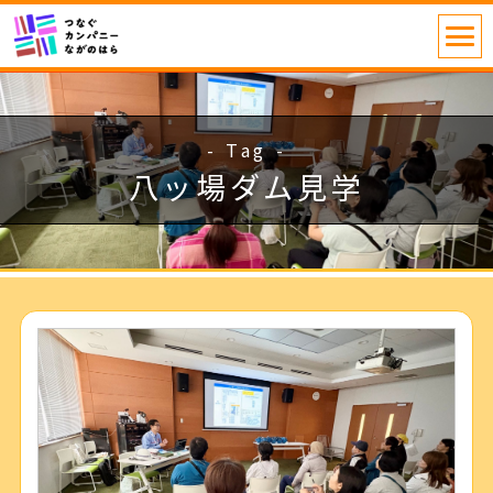
- Tag -
八ッ場ダム見学