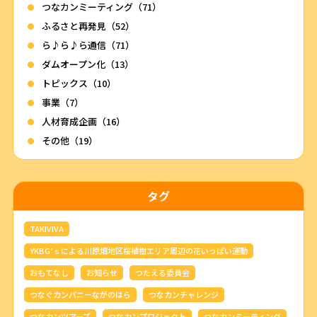
つなカンミーティング（71）
ふるさと再発見（52）
ら♪ら♪ら通信（71）
ダムオープン化（13）
トピックス（10）
事業（7）
人材育成企画（16）
その他（19）
タグ
TAKIVIVA
YKBG’ｓによる川原畑地区桜植樹エリア周辺の花いっぱい運動
おもてなし
お知らせ
つたえる委員会
つなぐカンパニーながのはら
つなカンチャレンジ
つなカンツアーズ
つなカンプロジェクト
つなカンミーティング