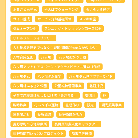
ふるさと再発見
やんばでウォーキング
ら♪ら♪ら通信
ガイド養成
サービス介助基礎研修
スマホ教室
ダムオープン化
ランニング・トレッキングコース保全
リトルフリーライブラリー
人と地域を歴史でつなぐ！戦国御城印fromながのはら！
人材育成企画
八ッ場
八ッ場あがつま湖
八ッ場アウトドアスポーツ・アクティビティ共通ロゴ作成
八ッ場ダム
八ッ場ダム見学
八ッ場ダム見学ツアーガイド
八ッ場林ふるさと公園
公園維持管理事業
北軽井沢
子育て応援おはなしとどけ隊「あさまる」
御城印
林
臨時休業
花いっぱい運動
花壇作り
観光
観光振興事業
読み聞かせ
長野原町
長野原町かるた
長野原町へき地診療所
長野原町擬人化キャラクター
長野原町花いっぱいプロジェクト
障害平等研修