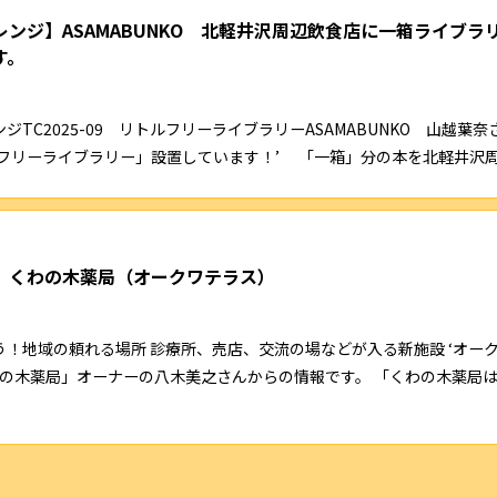
ンジ】ASAMABUNKO 北軽井沢周辺飲食店に一箱ライブラ
す。
ジTC2025-09 リトルフリーライブラリーASAMABUNKO 山越葉奈
フリーライブラリー」設置しています！’ 「一箱」分の本を北軽井沢周..
】くわの木薬局（オークワテラス）
！地域の頼れる場所 診療所、売店、交流の場などが入る新施設 ‘オー
わの木薬局」オーナーの八木美之さんからの情報です。 「くわの木薬局