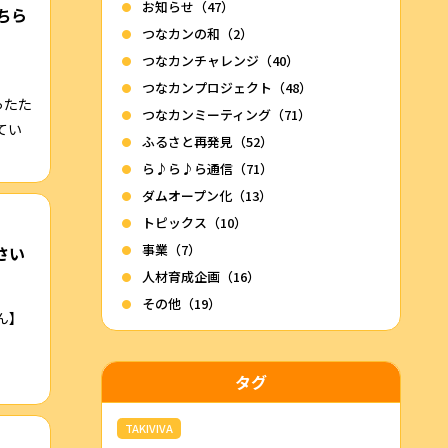
お知らせ（47）
ちら
つなカンの和（2）
つなカンチャレンジ（40）
つなカンプロジェクト（48）
ったた
つなカンミーティング（71）
てい
ふるさと再発見（52）
ら♪ら♪ら通信（71）
ダムオープン化（13）
トピックス（10）
事業（7）
さい
人材育成企画（16）
その他（19）
ん】
タグ
TAKIVIVA