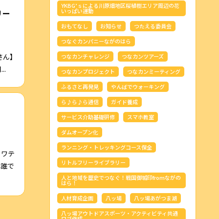
YKBG’ｓによる川原畑地区桜植樹エリア周辺の花
いっぱい運動
リー
おもてなし
お知らせ
つたえる委員会
つなぐカンパニーながのはら
さん】
つなカンチャレンジ
つなカンツアーズ
.
つなカンプロジェクト
つなカンミーティング
ふるさと再発見
やんばでウォーキング
ら♪ら♪ら通信
ガイド養成
サービス介助基礎研修
スマホ教室
ダムオープン化
ランニング・トレッキングコース保全
クワテ
リトルフリーライブラリー
は誰で
人と地域を歴史でつなぐ！戦国御城印fromながの
はら！
人材育成企画
八ッ場
八ッ場あがつま湖
八ッ場アウトドアスポーツ・アクティビティ共通
ロゴ作成