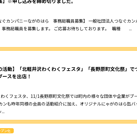
集】※申し込みを締め切りました。
なぐカンパニーながのはら 事務局職員募集】 一般社団法人つなぐカン
事務局職員を募集します。 ご応募お待ちしております。 職種 ...
の活動】「北軽井沢わくわくフェスタ」「長野原町文化祭」で
ブースを出店！
わくわくフェスタ、11/1長野原町文化祭では町内の様々な団体や企業がブ
なカンも昨年同様の会員の活動紹介に加え、オリジナルにゃがのはら缶バ
..
ープン化