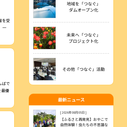
地域を「つなぐ」
ダムオープン化
報を受
、一
未来へ「つなぐ」
プロジェクト化
その他「つなぐ」活動
んばで
を最優
最新ニュース
[ 2026年08月05日 ]
【ふるさと再発見】おやこで
自然体験！虫たちの不思議な