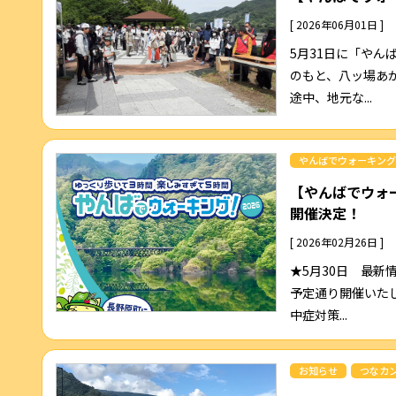
[ 2026年06月01日 ]
5月31日に「やん
のもと、八ッ場あ
途中、地元な...
やんばでウォーキング
【やんばでウォー
開催決定！
[ 2026年02月26日 ]
★5月30日 最新
予定通り開催いた
中症対策...
お知らせ
つなカ