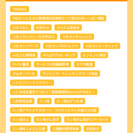
TAKIVIVA
YKBG’ｓによる川原畑地区桜植樹エリア周辺の花いっぱい運動
おもてなし
お知らせ
つたえる委員会
つなぐカンパニーながのはら
つなカンチャレンジ
つなカンツアーズ
つなカンプロジェクト
つなカンミーティング
ふるさと再発見
やんばでウォーキング
ら♪ら♪ら通信
ガイド養成
サービス介助基礎研修
スマホ教室
ダムオープン化
ランニング・トレッキングコース保全
リトルフリーライブラリー
人と地域を歴史でつなぐ！戦国御城印fromながのはら！
人材育成企画
八ッ場
八ッ場あがつま湖
八ッ場アウトドアスポーツ・アクティビティ共通ロゴ作成
八ッ場ダム
八ッ場ダム見学
八ッ場ダム見学ツアーガイド
八ッ場林ふるさと公園
公園維持管理事業
北軽井沢