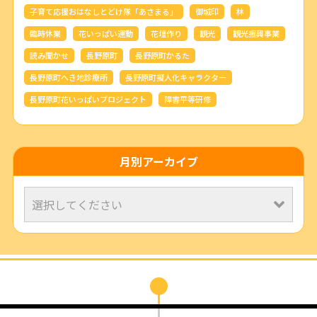
子育て応援おはなしとどけ隊「あさまる」
御城印
林
臨時休業
花いっぱい運動
花壇作り
観光
観光振興事業
読み聞かせ
長野原町
長野原町かるた
長野原町へき地診療所
長野原町擬人化キャラクター
長野原町花いっぱいプロジェクト
障害平等研修
月別アーカイブ