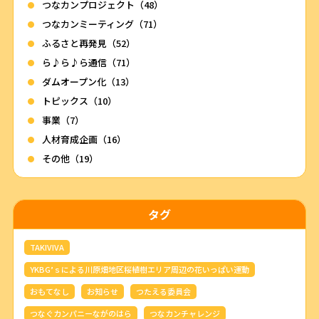
つなカンプロジェクト（48）
つなカンミーティング（71）
ふるさと再発見（52）
ら♪ら♪ら通信（71）
ダムオープン化（13）
トピックス（10）
事業（7）
人材育成企画（16）
その他（19）
タグ
TAKIVIVA
YKBG’ｓによる川原畑地区桜植樹エリア周辺の花いっぱい運動
おもてなし
お知らせ
つたえる委員会
つなぐカンパニーながのはら
つなカンチャレンジ