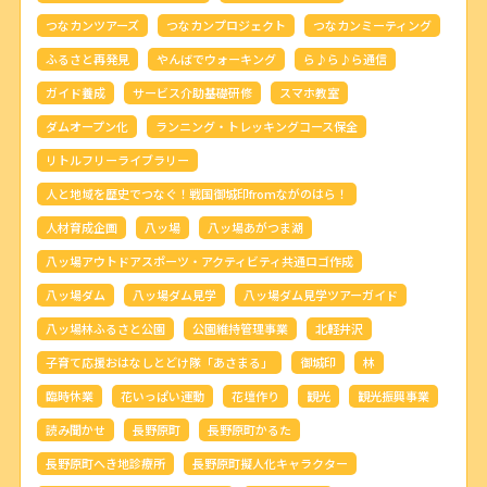
つなカンツアーズ
つなカンプロジェクト
つなカンミーティング
ふるさと再発見
やんばでウォーキング
ら♪ら♪ら通信
ガイド養成
サービス介助基礎研修
スマホ教室
ダムオープン化
ランニング・トレッキングコース保全
リトルフリーライブラリー
人と地域を歴史でつなぐ！戦国御城印fromながのはら！
人材育成企画
八ッ場
八ッ場あがつま湖
八ッ場アウトドアスポーツ・アクティビティ共通ロゴ作成
八ッ場ダム
八ッ場ダム見学
八ッ場ダム見学ツアーガイド
八ッ場林ふるさと公園
公園維持管理事業
北軽井沢
子育て応援おはなしとどけ隊「あさまる」
御城印
林
臨時休業
花いっぱい運動
花壇作り
観光
観光振興事業
読み聞かせ
長野原町
長野原町かるた
長野原町へき地診療所
長野原町擬人化キャラクター