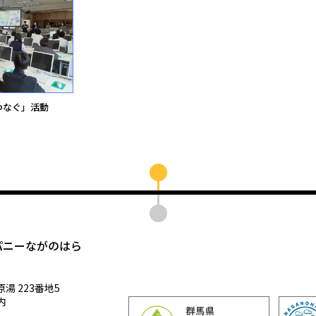
つなぐ」活動
パニーながのはら
 223番地5
内